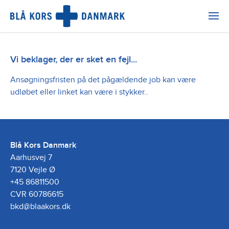
Vi beklager, der er sket en fejl...
Ansøgningsfristen på det pågældende job kan være
udløbet eller linket kan være i stykker..
Blå Kors Danmark
Aarhusvej 7
7120 Vejle Ø
+45 86811500
CVR 60786615
bkd@blaakors.dk